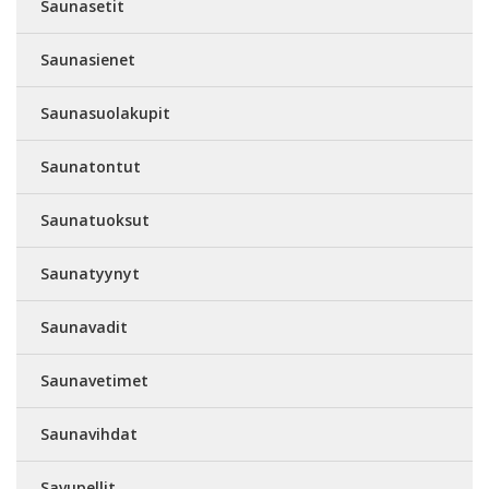
Saunasetit
Saunasienet
Saunasuolakupit
Saunatontut
Saunatuoksut
Saunatyynyt
Saunavadit
Saunavetimet
Saunavihdat
Savupellit