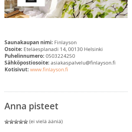
Saunakaupan nimi:
Finlayson
Osoite:
Eteläesplanadi 14, 00130 Helsinki
Puhelinnumero:
0503224250
Sähköpostiosoite:
asiakaspalvelu@finlayson.fi
Kotisivut:
www.finlayson.fi
Anna pisteet
(ei vielä ääniä)