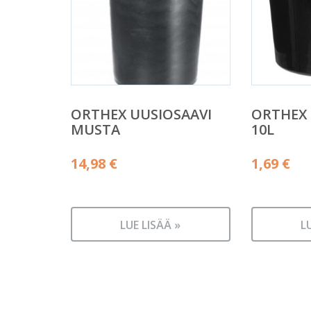
ORTHEX UUSIOSAAVI
ORTHEX
MUSTA
10L
14,98
€
1,69
€
LUE LISÄÄ »
L