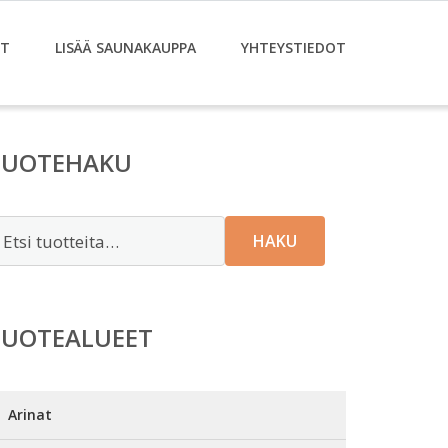
ET
LISÄÄ SAUNAKAUPPA
YHTEYSTIEDOT
TUOTEHAKU
tsi:
HAKU
TUOTEALUEET
Arinat