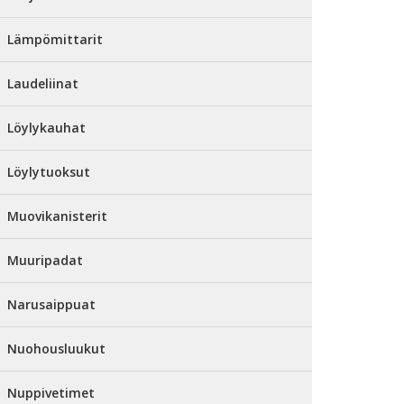
Lämpömittarit
Laudeliinat
Löylykauhat
Löylytuoksut
Muovikanisterit
Muuripadat
Narusaippuat
Nuohousluukut
Nuppivetimet