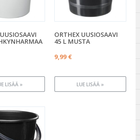
UUSIOSAAVI
ORTHEX UUSIOSAAVI
YYHKYNHARMAA
45 L MUSTA
9,99
€
UE LISÄÄ »
LUE LISÄÄ »