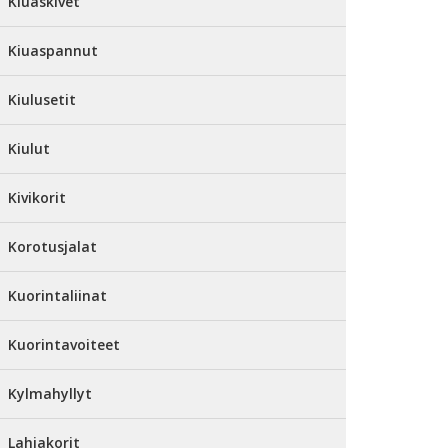
Kiuaskivet
Kiuaspannut
Kiulusetit
Kiulut
Kivikorit
Korotusjalat
Kuorintaliinat
Kuorintavoiteet
Kylmahyllyt
Lahjakorit