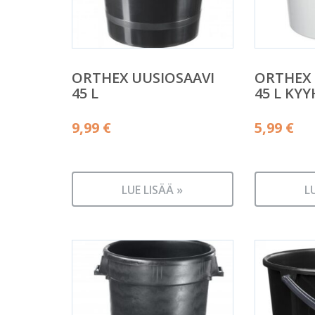
ORTHEX UUSIOSAAVI
ORTHEX 
45 L
45 L K
9,99
€
5,99
€
LUE LISÄÄ »
L