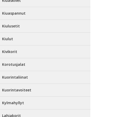
Kiuaskivet
Kiuaspannut
Kiulusetit
Kiulut
Kivikorit
Korotusjalat
Kuorintaliinat
Kuorintavoiteet
Kylmahyllyt
Lahjakorit