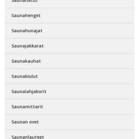
Saunahatut
Saunahenget
Saunahunajat
Saunajakkarat
Saunakauhat
Saunakiulut
Saunalahjakorit
Saunamittarit
Saunan ovet
Saunanlauteet