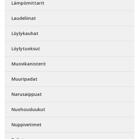
Lämpömittarit
Laudeliinat
Löylykauhat
Löylytuoksut
Muovikanisterit
Muuripadat
Narusaippuat
Nuohousluukut
Nuppivetimet