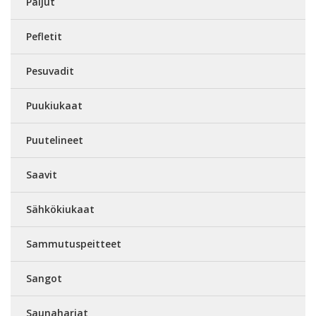
Paljut
Pefletit
Pesuvadit
Puukiukaat
Puutelineet
Saavit
Sähkökiukaat
Sammutuspeitteet
Sangot
Saunaharjat