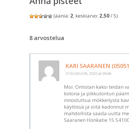
Anna pisteet
(ääniä:
2
, keskiarvo:
2,50
/ 5)
8 arvostelua
KARI SAARANEN (05051
31 ELOKUUN, 2020
at 09:40
Moi. Omistan kaksi teidän v
kotona ja pikkutontun pää
innostuttua mökkeilystä kav
käytössä ja siitä kadonnut m
mahdollista saada uutta merk
Saaranen Honkatie 15 54100