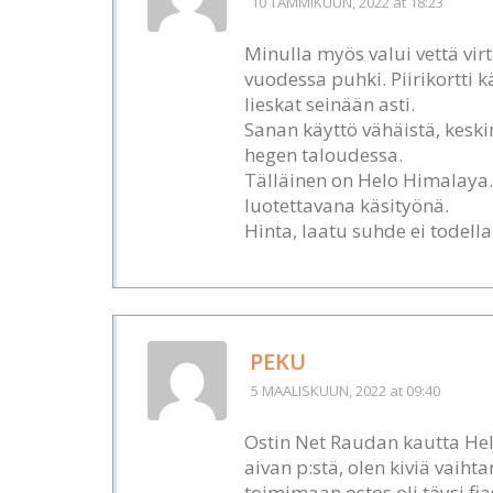
10 TAMMIKUUN, 2022
at 18:23
Minulla myös valui vettä virta
vuodessa puhki. Piirikortti 
lieskat seinään asti.
Sanan käyttö vähäistä, kes
hegen taloudessa.
Tälläinen on Helo Himalaya.
luotettavana käsityönä.
Hinta, laatu suhde ei todell
PEKU
5 MAALISKUUN, 2022
at 09:40
Ostin Net Raudan kautta He
aivan p:stä, olen kiviä vai
toimimaan ostos oli täysi fi