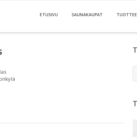
ETUSIVU
SAUNAKAUPAT
TUOTTE
s
E
das
onkylä