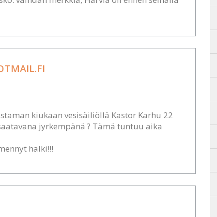
TMAIL.FI
istaman kiukaan vesisäiliöllä Kastor Karhu 22
a saatavana jyrkempänä ? Tämä tuntuu aika
mennyt halki!!!