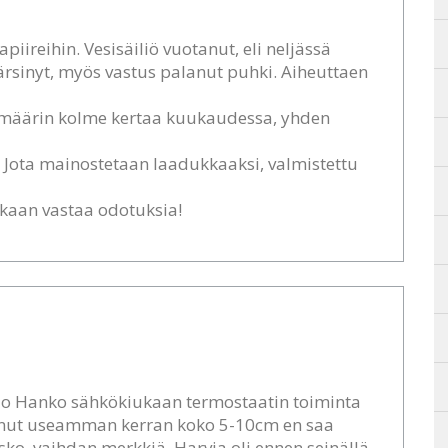
piireihin. Vesisäiliö vuotanut, eli neljässä
kärsinyt, myös vastus palanut puhki. Aiheuttaen
kimäärin kolme kertaa kuukaudessa, yhden
 Jota mainostetaan laadukkaaksi, valmistettu
akaan vastaa odotuksia!
lo Hanko sähkökiukaan termostaatin toiminta
htanut useamman kerran koko 5-10cm en saa
asko. vaihdan merkkiä, Harvia oli ennen seinällä