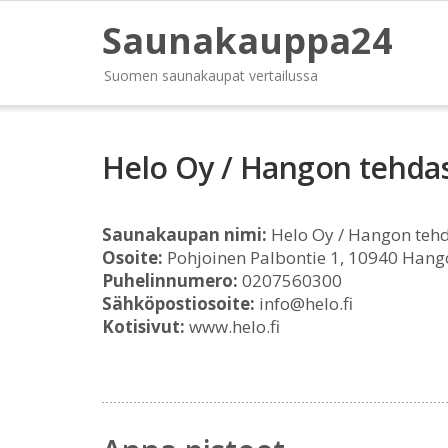
Saunakauppa24
Suomen saunakaupat vertailussa
Helo Oy / Hangon tehda
Saunakaupan nimi:
Helo Oy / Hangon teh
Osoite:
Pohjoinen Palbontie 1, 10940 Hang
Puhelinnumero:
0207560300
Sähköpostiosoite:
info@helo.fi
Kotisivut:
www.helo.fi