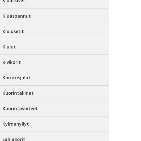
Kiuaskivet
Kiuaspannut
Kiulusetit
Kiulut
Kivikorit
Korotusjalat
Kuorintaliinat
Kuorintavoiteet
Kylmahyllyt
Lahjakorit