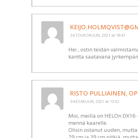
KEIJO.HOLMQVIST@G
24 TOUKOKUUN, 2021
at 18:41
Hei , ostin teidän valmistama
kantta saatavana jyrkempänä
RISTO PULLIAINEN, OP
9 KESÄKUUN, 2021
at 13:52
Moi, meillä on HELOn DX16 -
mennä kaarelle.
Olisin ostanut uuden, mutta
29 cm ja 39 cm pitkiä, mutt