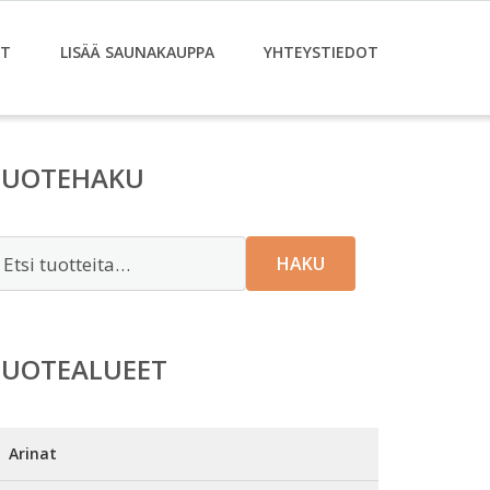
ET
LISÄÄ SAUNAKAUPPA
YHTEYSTIEDOT
TUOTEHAKU
tsi:
HAKU
TUOTEALUEET
Arinat