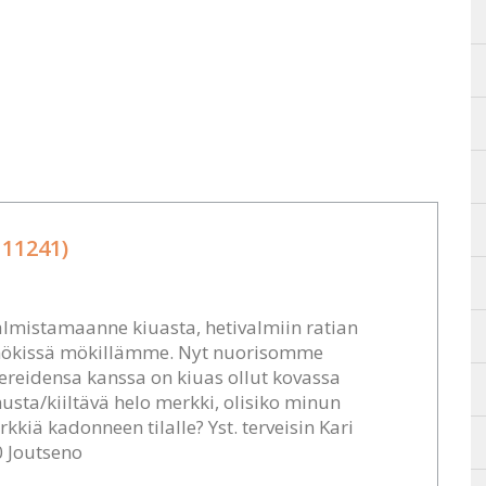
11241)
almistamaanne kiuasta, hetivalmiin ratian
mökissä mökillämme. Nyt nuorisomme
ereidensa kanssa on kiuas ollut kovassa
usta/kiiltävä helo merkki, olisiko minun
kiä kadonneen tilalle? Yst. terveisin Kari
 Joutseno