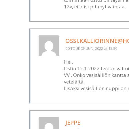
12v, ei olisi pitänyt vaihtaa.
OSSI.KALLIORINNE@HO
20 TOUKOKUUN, 2022
at 15:39
Hei.
Ostin 12.1.2022 teidän valm
VV . Onko vesisäiliön kantt
vetelältä.
Lisäksi vesisäiliön nuppi on 
JEPPE