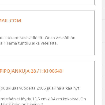
MAIL COM
n kiukaan vesisäiliöllä . Onko vesisäiliön
 ? Tämä tuntuu aika vetelältä.
PIPOJANKUJA 28 / HKI 00640
puukiuas vuodelta 2006 ja arina alkaa nyt
 mistään ei löydy 13,5 cm x 34 cm kokoista. On
a tämä koko on hävinnyt.