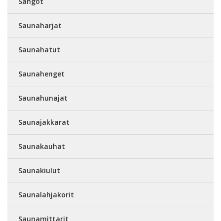
Sangot
Saunaharjat
Saunahatut
Saunahenget
Saunahunajat
Saunajakkarat
Saunakauhat
Saunakiulut
Saunalahjakorit
Saunamittarit