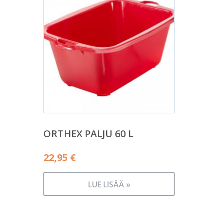
ORTHEX PALJU 60 L
22,95
€
LUE LISÄÄ »