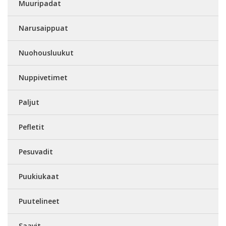
Muuripadat
Narusaippuat
Nuohousluukut
Nuppivetimet
Paljut
Pefletit
Pesuvadit
Puukiukaat
Puutelineet
Saavit