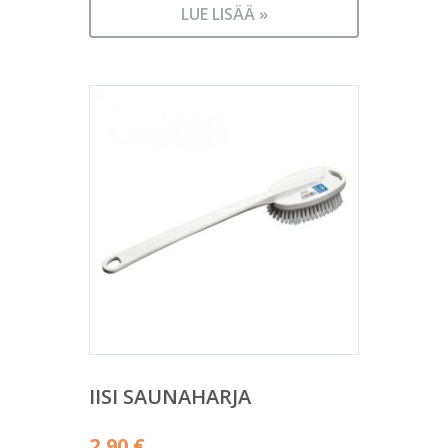
LUE LISÄÄ »
IISI SAUNAHARJA
2,90
€