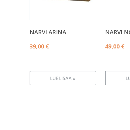
NARVI ARINA
NARVI N
39,00
€
49,00
€
LUE LISÄÄ »
L