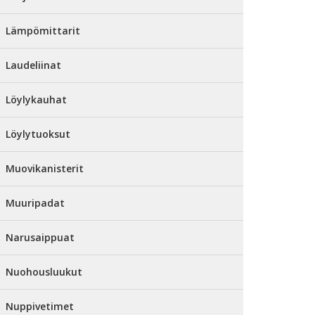
Lämpömittarit
Laudeliinat
Löylykauhat
Löylytuoksut
Muovikanisterit
Muuripadat
Narusaippuat
Nuohousluukut
Nuppivetimet