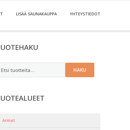
ET
LISÄÄ SAUNAKAUPPA
YHTEYSTIEDOT
TUOTEHAKU
tsi:
HAKU
TUOTEALUEET
Arinat