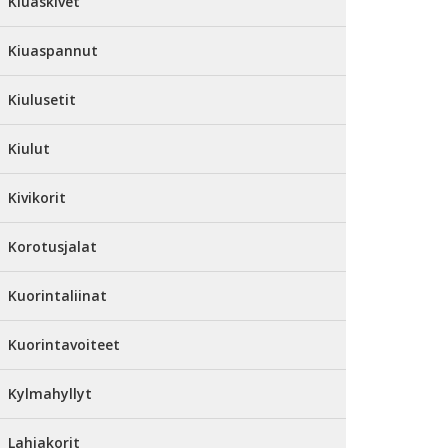
Kiuaskivet
Kiuaspannut
Kiulusetit
Kiulut
Kivikorit
Korotusjalat
Kuorintaliinat
Kuorintavoiteet
Kylmahyllyt
Lahjakorit