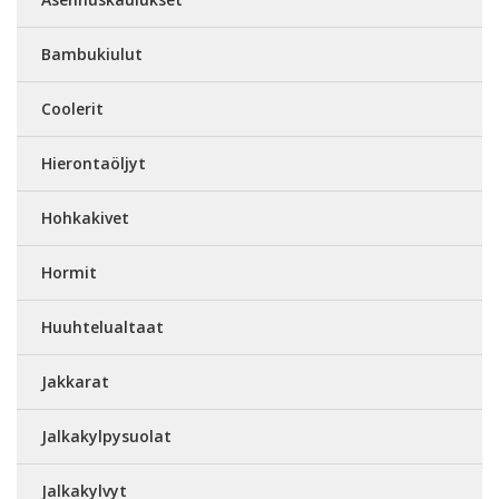
Bambukiulut
Coolerit
Hierontaöljyt
Hohkakivet
Hormit
Huuhtelualtaat
Jakkarat
Jalkakylpysuolat
Jalkakylvyt