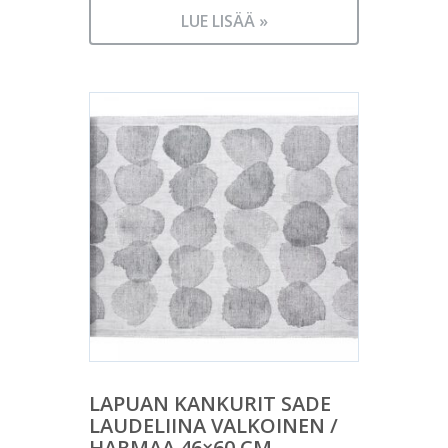
LUE LISÄÄ »
LAPUAN KANKURIT SADE
LAUDELIINA VALKOINEN /
HARMAA 46×60 CM