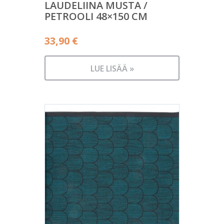
LAUDELIINA MUSTA /
PETROOLI 48×150 CM
33,90
€
LUE LISÄÄ »