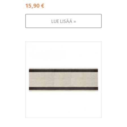
15,90
€
LUE LISÄÄ »