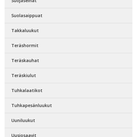
Suojaseinät
Suolasaippuat
Takkaluukut
Teräshormit
Teräskauhat
Teräskiulut
Tuhkalaatikot
Tuhkapesänluukut
Uuniluukut
Uusiosaavit