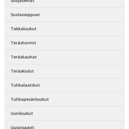
Suojaseinät
Suolasaippuat
Takkaluukut
Teräshormit
Teräskauhat
Teräskiulut
Tuhkalaatikot
Tuhkapesänluukut
Uuniluukut
Uusiosaavit