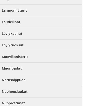
Lämpömittarit
Laudeliinat
Löylykauhat
Löylytuoksut
Muovikanisterit
Muuripadat
Narusaippuat
Nuohousluukut
Nuppivetimet