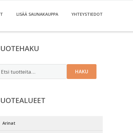
ET
LISÄÄ SAUNAKAUPPA
YHTEYSTIEDOT
TUOTEHAKU
tsi:
HAKU
TUOTEALUEET
Arinat