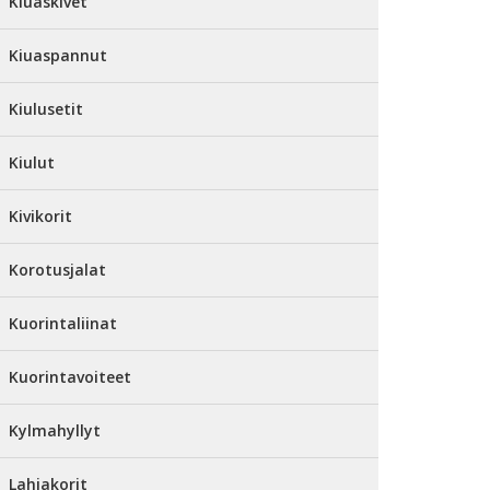
Kiuaskivet
Kiuaspannut
Kiulusetit
Kiulut
Kivikorit
Korotusjalat
Kuorintaliinat
Kuorintavoiteet
Kylmahyllyt
Lahjakorit