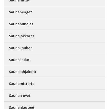
Saunahatut
Saunahenget
Saunahunajat
Saunajakkarat
Saunakauhat
Saunakiulut
Saunalahjakorit
Saunamittarit
Saunan ovet
Saunanlauteet