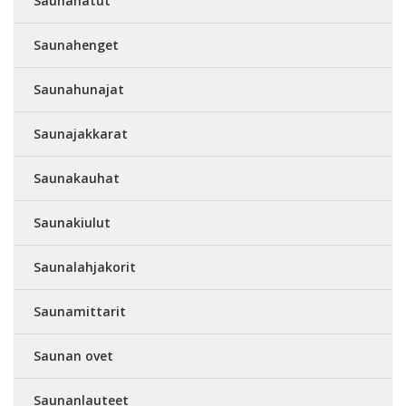
Saunahatut
Saunahenget
Saunahunajat
Saunajakkarat
Saunakauhat
Saunakiulut
Saunalahjakorit
Saunamittarit
Saunan ovet
Saunanlauteet