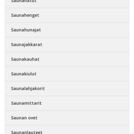
Saunahatut
Saunahenget
Saunahunajat
Saunajakkarat
Saunakauhat
Saunakiulut
Saunalahjakorit
Saunamittarit
Saunan ovet
Saunanlauteet