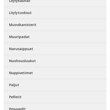
Löylykauhat
Löylytuoksut
Muovikanisterit
Muuripadat
Narusaippuat
Nuohousluukut
Nuppivetimet
Paljut
Pefletit
Pesuvadit