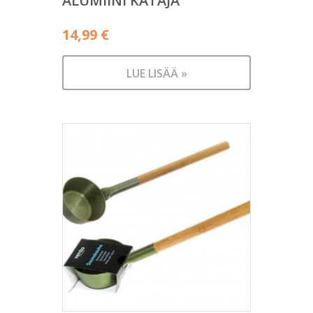
ALUMIINI KATAJA
14,99
€
LUE LISÄÄ »