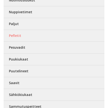
Nuohousluukut
Nuppivetimet
Paljut
Pefletit
Pesuvadit
Puukiukaat
Puutelineet
Saavit
Sähkökiukaat
Sammutuspeitteet