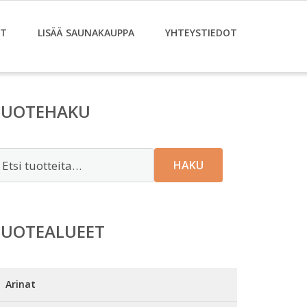
ET
LISÄÄ SAUNAKAUPPA
YHTEYSTIEDOT
TUOTEHAKU
tsi:
HAKU
TUOTEALUEET
Arinat