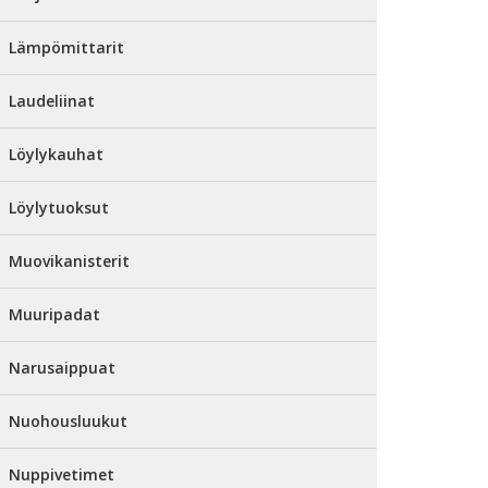
Lämpömittarit
Laudeliinat
Löylykauhat
Löylytuoksut
Muovikanisterit
Muuripadat
Narusaippuat
Nuohousluukut
Nuppivetimet