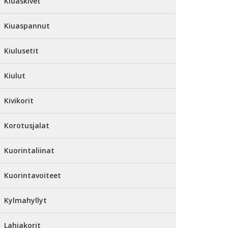
Kiuaskivet
Kiuaspannut
Kiulusetit
Kiulut
Kivikorit
Korotusjalat
Kuorintaliinat
Kuorintavoiteet
Kylmahyllyt
Lahjakorit