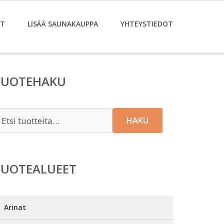
ET
LISÄÄ SAUNAKAUPPA
YHTEYSTIEDOT
TUOTEHAKU
tsi:
HAKU
TUOTEALUEET
Arinat