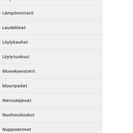
Lämpömittarit
Laudeliinat
Löylykauhat
Löylytuoksut
Muovikanisterit
Muuripadat
Narusaippuat
Nuohousluukut
Nuppivetimet