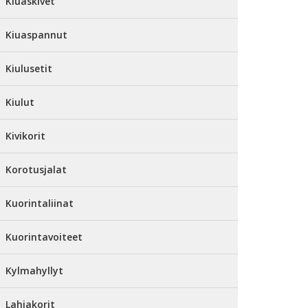
Kiuaskivet
Kiuaspannut
Kiulusetit
Kiulut
Kivikorit
Korotusjalat
Kuorintaliinat
Kuorintavoiteet
Kylmahyllyt
Lahjakorit