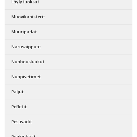
Löylytuoksut
Muovikanisterit
Muuripadat
Narusaippuat
Nuohousluukut
Nuppivetimet
Paljut
Pefletit
Pesuvadit
Puukiukaat