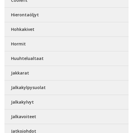
Coolerit
Hierontaöljyt
Hohkakivet
Hormit
Huuhtelualtaat
Jakkarat
Jalkakylpysuolat
Jalkakylvyt
Jalkavoiteet
Jatkojohdot