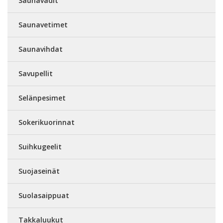
Saunavadit
Saunavetimet
Saunavihdat
Savupellit
Selänpesimet
Sokerikuorinnat
Suihkugeelit
Suojaseinät
Suolasaippuat
Takkaluukut