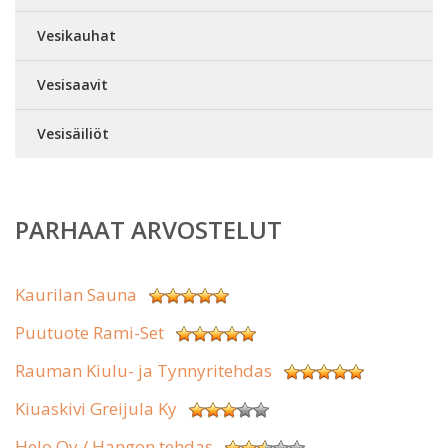
Vesikauhat
Vesisaavit
Vesisäiliöt
PARHAAT ARVOSTELUT
Kaurilan Sauna
Puutuote Rami-Set
Rauman Kiulu- ja Tynnyritehdas
Kiuaskivi Greijula Ky
Helo Oy / Hangon tehdas