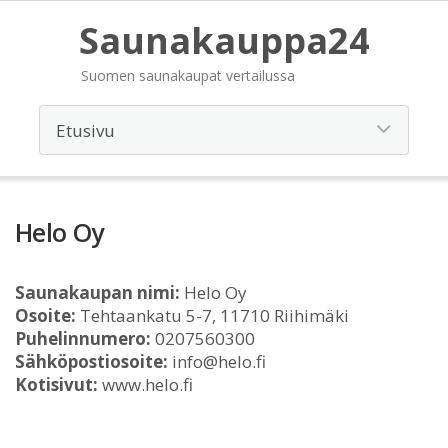
Saunakauppa24
Suomen saunakaupat vertailussa
Helo Oy
Saunakaupan nimi:
Helo Oy
Osoite:
Tehtaankatu 5-7, 11710 Riihimäki
Puhelinnumero:
0207560300
Sähköpostiosoite:
info@helo.fi
Kotisivut:
www.helo.fi