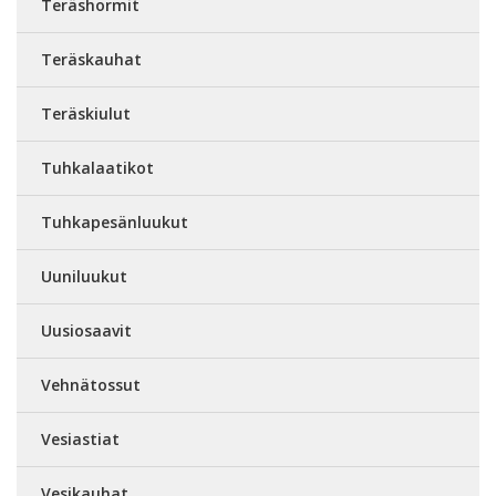
Teräshormit
Teräskauhat
Teräskiulut
Tuhkalaatikot
Tuhkapesänluukut
Uuniluukut
Uusiosaavit
Vehnätossut
Vesiastiat
Vesikauhat