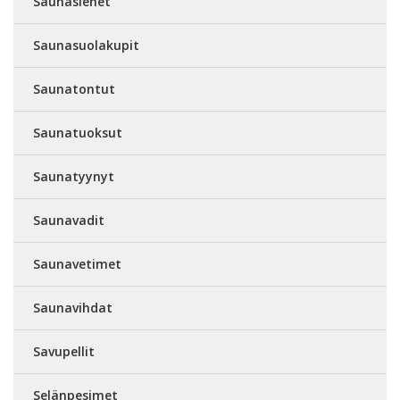
Saunasienet
Saunasuolakupit
Saunatontut
Saunatuoksut
Saunatyynyt
Saunavadit
Saunavetimet
Saunavihdat
Savupellit
Selänpesimet