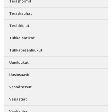
Teräshormit
Teräskauhat
Teräskiulut
Tuhkalaatikot
Tuhkapesänluukut
Uuniluukut
Uusiosaavit
Vehnätossut
Vesiastiat
Vesikauhat