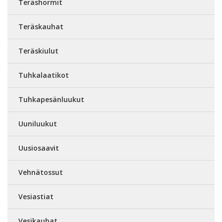
Teräshormit
Teräskauhat
Teräskiulut
Tuhkalaatikot
Tuhkapesänluukut
Uuniluukut
Uusiosaavit
Vehnätossut
Vesiastiat
Vesikauhat