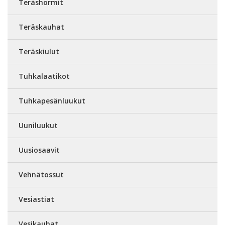
Teräshormit
Teräskauhat
Teräskiulut
Tuhkalaatikot
Tuhkapesänluukut
Uuniluukut
Uusiosaavit
Vehnätossut
Vesiastiat
Vesikauhat