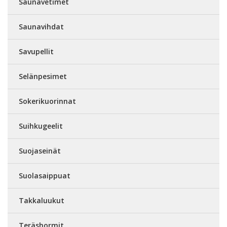
Saunavetimet
Saunavihdat
Savupellit
Selänpesimet
Sokerikuorinnat
Suihkugeelit
Suojaseinät
Suolasaippuat
Takkaluukut
Teräshormit