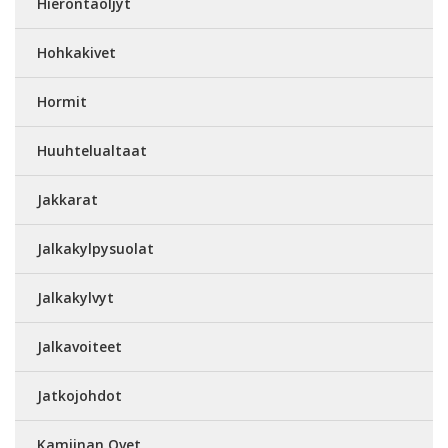
Hierontaöljyt
Hohkakivet
Hormit
Huuhtelualtaat
Jakkarat
Jalkakylpysuolat
Jalkakylvyt
Jalkavoiteet
Jatkojohdot
Kamiinan Ovet