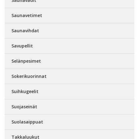
Saunavadit
Saunavetimet
Saunavihdat
Savupellit
Selänpesimet
Sokerikuorinnat
Suihkugeelit
Suojaseinät
Suolasaippuat
Takkaluukut