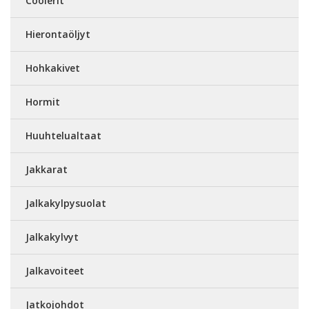
Coolerit
Hierontaöljyt
Hohkakivet
Hormit
Huuhtelualtaat
Jakkarat
Jalkakylpysuolat
Jalkakylvyt
Jalkavoiteet
Jatkojohdot