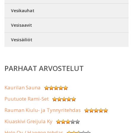
Vesikauhat
Vesisaavit
Vesisäiliöt
PARHAAT ARVOSTELUT
Kaurilan Sauna
Puutuote Rami-Set
Rauman Kiulu- ja Tynnyritehdas
Kiuaskivi Greijula Ky
Helo Oy / Hangon tehdas