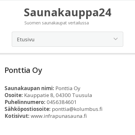
Saunakauppa24
Suomen saunakaupat vertailussa
Ponttia Oy
Saunakaupan nimi:
Ponttia Oy
Osoite:
Kauppatie 8, 04300 Tuusula
Puhelinnumero:
0456384601
Sähköpostiosoite:
ponttia@kolumbus.fi
Kotisivut:
www.infrapunasauna.fi