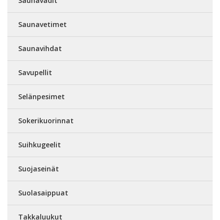
Saunavadit
Saunavetimet
Saunavihdat
Savupellit
Selänpesimet
Sokerikuorinnat
Suihkugeelit
Suojaseinät
Suolasaippuat
Takkaluukut