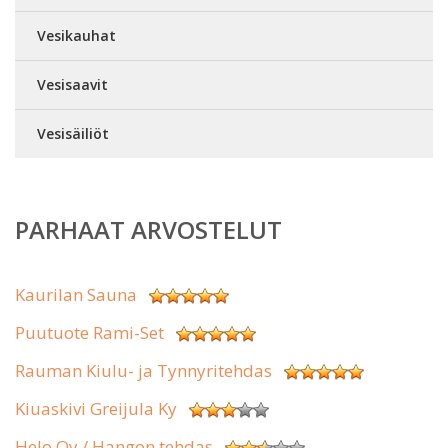
Vesikauhat
Vesisaavit
Vesisäiliöt
PARHAAT ARVOSTELUT
Kaurilan Sauna
Puutuote Rami-Set
Rauman Kiulu- ja Tynnyritehdas
Kiuaskivi Greijula Ky
Helo Oy / Hangon tehdas