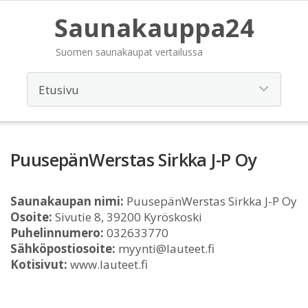
Saunakauppa24
Suomen saunakaupat vertailussa
PuusepänWerstas Sirkka J-P Oy
Saunakaupan nimi:
PuusepänWerstas Sirkka J-P Oy
Osoite:
Sivutie 8, 39200 Kyröskoski
Puhelinnumero:
032633770
Sähköpostiosoite:
myynti@lauteet.fi
Kotisivut:
www.lauteet.fi