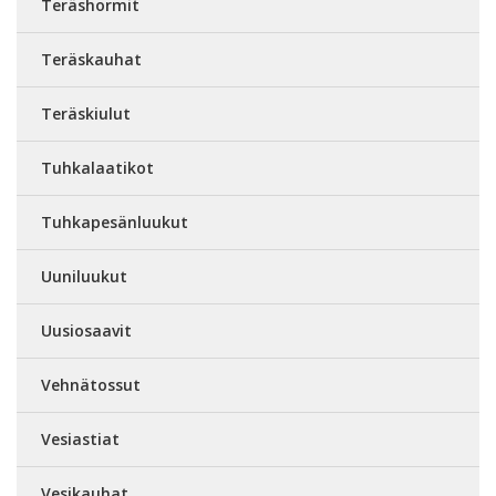
Teräshormit
Teräskauhat
Teräskiulut
Tuhkalaatikot
Tuhkapesänluukut
Uuniluukut
Uusiosaavit
Vehnätossut
Vesiastiat
Vesikauhat