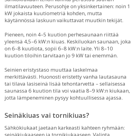
ilmatilavuuteen. Perusohje on yksinkertainen: noin 1
kW jokaista kuutiometriä kohden, mutta
käytännössä laskuun vaikuttavat muutkin tekijät.
Pieneen, noin 4–5 kuution perhesaunaan riittää
yleensä 4,5–6 kW:n kiuas. Keskiluokan saunaan, joka
on 6–8 kuutiota, sopii 6–8 kW:n laite. Yli 8–10
kuution tiloihin tarvitaan jo 9 kW tai enemmän.
Seinien eristystaso muuttaa laskelmaa
merkittävästi. Huonosti eristetty vanha lautasauna
tai tilava lasiseinä lisää tehontarvetta – sellaisessa
saunassa 6 kuution tila voi vaatia 8–9 kW:n kiukaan,
jotta lämpeneminen pysyy kohtuullisessa ajassa.
Seinäkiuas vai tornikiuas?
Sähkökiukaat jaetaan karkeasti kahteen ryhmään:
seinäkiukaaseen ja tornikiukaaseen. Valinta