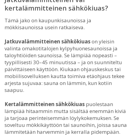
kertalämmitteinen sähkökiuas?
Tämä jako on kaupunkisaunoissa ja
mökkisaunoissa usein ratkaiseva.
Jatkuvalämmitteinen sähkökiuas
on yleisin
valinta omakotitalojen kylpyhuonesaunoissa ja
taloyhtiöiden saunoissa. Se lämpiää nopeasti –
tyypillisesti 30–45 minuutissa – ja on suunniteltu
päivittäiseen käyttöön. Kiukaan ohjauskeskus tai
mobiilisovelluksen kautta toimiva etäohjaus tekee
arjesta sujuvaa: sauna on lämmin, kun kotiin
saapuu.
Kertalämmitteinen sähkökiuas
puolestaan
lämpiää hitaammin mutta sisältää enemmän kiviä
ja tarjoaa perinteisemmän löylykokemuksen. Se
soveltuu mökkikäyttöön tai saunoihin, joissa sauna
lämmitetään harvemmin ja kerralla pidempään.