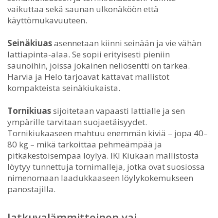
vaikuttaa sekä saunan ulkonäköön että
käyttömukavuuteen.
Seinäkiuas
asennetaan kiinni seinään ja vie vähän
lattiapinta-alaa. Se sopii erityisesti pieniin
saunoihin, joissa jokainen neliösentti on tärkeä.
Harvia ja Helo tarjoavat kattavat mallistot
kompakteista seinäkiukaista.
Tornikiuas
sijoitetaan vapaasti lattialle ja sen
ympärille tarvitaan suojaetäisyydet.
Tornikiukaaseen mahtuu enemmän kiviä – jopa 40–
80 kg – mikä tarkoittaa pehmeämpää ja
pitkäkestoisempaa löylyä. IKI Kiukaan mallistosta
löytyy tunnettuja tornimalleja, jotka ovat suosiossa
nimenomaan laadukkaaseen löylykokemukseen
panostajilla.
Jatkuvalämmitteinen vai