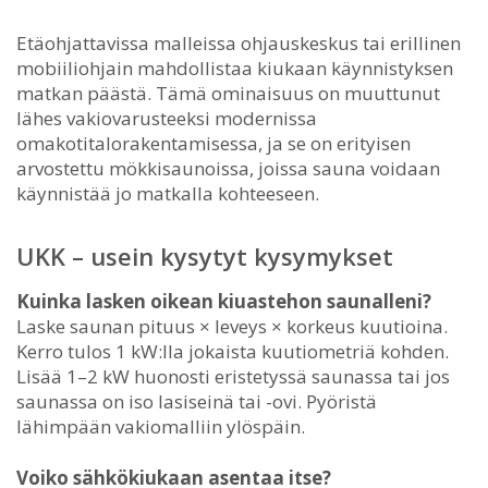
Etäohjattavissa malleissa ohjauskeskus tai erillinen
mobiiliohjain mahdollistaa kiukaan käynnistyksen
matkan päästä. Tämä ominaisuus on muuttunut
lähes vakiovarusteeksi modernissa
omakotitalorakentamisessa, ja se on erityisen
arvostettu mökkisaunoissa, joissa sauna voidaan
käynnistää jo matkalla kohteeseen.
UKK – usein kysytyt kysymykset
Kuinka lasken oikean kiuastehon saunalleni?
Laske saunan pituus × leveys × korkeus kuutioina.
Kerro tulos 1 kW:lla jokaista kuutiometriä kohden.
Lisää 1–2 kW huonosti eristetyssä saunassa tai jos
saunassa on iso lasiseinä tai -ovi. Pyöristä
lähimpään vakiomalliin ylöspäin.
Voiko sähkökiukaan asentaa itse?