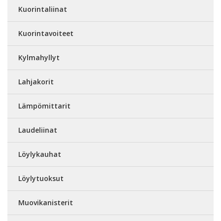
Kuorintaliinat
Kuorintavoiteet
Kylmahyllyt
Lahjakorit
Lämpömittarit
Laudeliinat
Löylykauhat
Löylytuoksut
Muovikanisterit