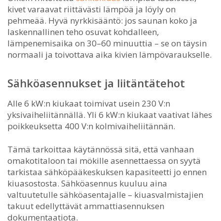
kivet varaavat riittävästi lämpöä ja löyly on
pehmeää. Hyvä nyrkkisääntö: jos saunan koko ja
laskennallinen teho osuvat kohdalleen,
lämpenemisaika on 30–60 minuuttia – se on täysin
normaali ja toivottava aika kivien lämpövaraukselle.
Sähköasennukset ja liitäntätehot
Alle 6 kW:n kiukaat toimivat usein 230 V:n
yksivaiheliitännällä. Yli 6 kW:n kiukaat vaativat lähes
poikkeuksetta 400 V:n kolmivaiheliitännän.
Tämä tarkoittaa käytännössä sitä, että vanhaan
omakotitaloon tai mökille asennettaessa on syytä
tarkistaa sähköpääkeskuksen kapasiteetti jo ennen
kiuasostosta. Sähköasennus kuuluu aina
valtuutetulle sähköasentajalle – kiuasvalmistajien
takuut edellyttävät ammattiasennuksen
dokumentaatiota.