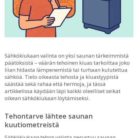
Sähkökiukaan valinta on yksi saunan tärkeimmistä
päätöksistä – väärän tehoinen kiuas tarkoittaa joko
liian hidasta lämpenemistä tai turhaan kulutettua
sähköä.
Tieto oikeasta tehosta ja kiuastyypistä
säästää sekä rahaa että hermoja, ja tässä
artikkelissa käydään läpi kaikki oleelliset seikat
oikean sähkökiukaan löytämiseksi.
Tehontarve lähtee saunan
kuutiometreistä
Sähkökiukaan tehon valinta perustuu saunan