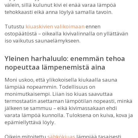
välein, sillä kulunut kivi ei enää varaa lämpöä
tehokkaasti eikä anna löylyä samalla tavoin.
Tutustu
kiuaskivien valikoimaan
ennen
ostopäätöstä – oikealla kivivalinnalla on yllättävän
iso vaikutus saunaelämykseen.
Yleinen harhaluulo: enemmän tehoa
nopeuttaa lämpenemistä aina
Moni uskoo, että ylikokoisella kiukaalla sauna
lämpiää nopeammin. Todellisuus on
monimutkaisempi. Liian iso kiuas saavuttaa
termostaatin asettaman lämpötilan nopeasti, minkä
jälkeen se sammuu – eikä kivimassakaan ehdi
varata lämpöä kunnolla. Tuloksena on kuiva, kova ja
epämiellyttävä löyly.
Oikein mitoitettu
sähkökiuas
lämpiää tasaisesti,