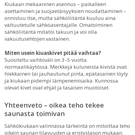
Kiukaan mekaaninen asennus – paikalleen
asettaminen ja suojaetäisyyksien noudattaminen –
onnistuu itse, mutta sähköliitäntä kuuluu aina
valtuutetulle sähköasentajalle. Omatoiminen
sähköliitäntä mitätöi takuun ja voi olla
vakuutusehtojen vastainen.
Miten usein kiuaskivet pitää vaihtaa?
Suositeltu vaihtoväli on 3–5 vuotta
normaalikäytössä. Merkkejä kuluneista kivistä ovat
hiekkainen tai jauhautunut pinta, epätasainen löyly
ja kiukaan pidempi lämpenemisaika. Kunnossa
olevat kivet ovat ehjät ja tasaisen muotoiset.
Yhteenveto – oikea teho tekee
saunasta toimivan
Sähkökiukaan valinnassa tärkeintä on mitoittaa teho
oikein saunan tilavuuden ja eristystason mukaan.