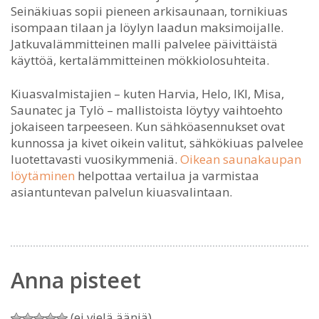
Seinäkiuas sopii pieneen arkisaunaan, tornikiuas
isompaan tilaan ja löylyn laadun maksimoijalle.
Jatkuvalämmitteinen malli palvelee päivittäistä
käyttöä, kertalämmitteinen mökkiolosuhteita.
Kiuasvalmistajien – kuten Harvia, Helo, IKI, Misa,
Saunatec ja Tylö – mallistoista löytyy vaihtoehto
jokaiseen tarpeeseen. Kun sähköasennukset ovat
kunnossa ja kivet oikein valitut, sähkökiuas palvelee
luotettavasti vuosikymmeniä.
Oikean saunakaupan
löytäminen
helpottaa vertailua ja varmistaa
asiantuntevan palvelun kiuasvalintaan.
Anna pisteet
(ei vielä ääniä)