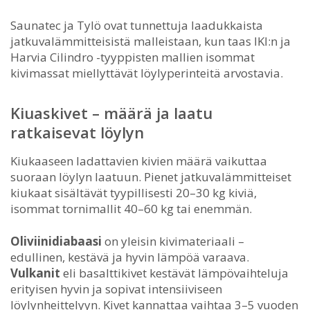
Saunatec ja Tylö ovat tunnettuja laadukkaista
jatkuvalämmitteisistä malleistaan, kun taas IKI:n ja
Harvia Cilindro -tyyppisten mallien isommat
kivimassat miellyttävät löylyperinteitä arvostavia.
Kiuaskivet – määrä ja laatu
ratkaisevat löylyn
Kiukaaseen ladattavien kivien määrä vaikuttaa
suoraan löylyn laatuun. Pienet jatkuvalämmitteiset
kiukaat sisältävät tyypillisesti 20–30 kg kiviä,
isommat tornimallit 40–60 kg tai enemmän.
Oliviinidiabaasi
on yleisin kivimateriaali –
edullinen, kestävä ja hyvin lämpöä varaava.
Vulkanit
eli basalttikivet kestävät lämpövaihteluja
erityisen hyvin ja sopivat intensiiviseen
löylynheittelyyn. Kivet kannattaa vaihtaa 3–5 vuoden