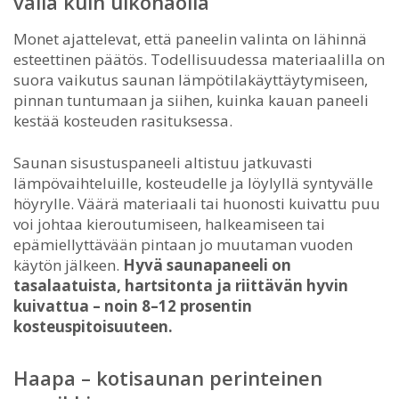
väliä kuin ulkonäöllä
Monet ajattelevat, että paneelin valinta on lähinnä
esteettinen päätös. Todellisuudessa materiaalilla on
suora vaikutus saunan lämpötilakäyttäytymiseen,
pinnan tuntumaan ja siihen, kuinka kauan paneeli
kestää kosteuden rasituksessa.
Saunan sisustuspaneeli altistuu jatkuvasti
lämpövaihteluille, kosteudelle ja löylyllä syntyvälle
höyrylle. Väärä materiaali tai huonosti kuivattu puu
voi johtaa kieroutumiseen, halkeamiseen tai
epämiellyttävään pintaan jo muutaman vuoden
käytön jälkeen.
Hyvä saunapaneeli on
tasalaatuista, hartsitonta ja riittävän hyvin
kuivattua – noin 8–12 prosentin
kosteuspitoisuuteen.
Haapa – kotisaunan perinteinen