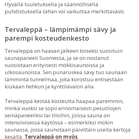
Hyvällä tuuletuksella ja säännöllisellä
puhdistuksella tähän voi vaikuttaa merkittävästi.
Tervaleppä – lämpimämpi sävy ja
parempi kosteudenkesto
Tervaleppä on haavan jälkeen toiseksi suosituin
saunapaneeli Suomessa, ja se on nostanut
suosiotaan erityisesti mökkisaunoissa ja
ulkosaunoissa. Sen punaruskea sävy tuo saunaan
lämmintä tunnelmaa, joka korostuu entisestään
kiukaan hehkun ja kynttilävalon alla.
Tervaleppä kestää kosteutta haapaa paremmin,
minkä vuoksi se sopii erinomaisesti pesutilojen
seinäpaneeliksi tai tiloihin, joissa sauna on
intensiivisessä käytössä – esimerkiksi mökin
saunassa, jossa saunotaan päivittäin useita kertoja
kesällä.
Tervaleppä on myös