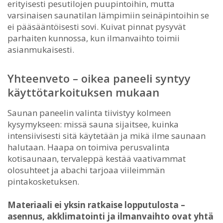
erityisesti pesutilojen puupintoihin, mutta
varsinaisen saunatilan lämpimiin seinäpintoihin se
ei pääsääntöisesti sovi. Kuivat pinnat pysyvät
parhaiten kunnossa, kun ilmanvaihto toimii
asianmukaisesti.
Yhteenveto – oikea paneeli syntyy
käyttötarkoituksen mukaan
Saunan paneelin valinta tiivistyy kolmeen
kysymykseen: missä sauna sijaitsee, kuinka
intensiivisesti sitä käytetään ja mikä ilme saunaan
halutaan. Haapa on toimiva perusvalinta
kotisaunaan, tervaleppä kestää vaativammat
olosuhteet ja abachi tarjoaa viileimmän
pintakosketuksen.
Materiaali ei yksin ratkaise lopputulosta –
asennus, akklimatointi ja ilmanvaihto ovat yhtä