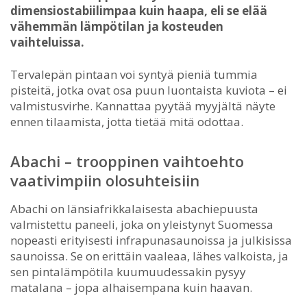
dimensiostabiilimpaa kuin haapa, eli se elää
vähemmän lämpötilan ja kosteuden
vaihteluissa.
Tervalepän pintaan voi syntyä pieniä tummia
pisteitä, jotka ovat osa puun luontaista kuviota – ei
valmistusvirhe. Kannattaa pyytää myyjältä näyte
ennen tilaamista, jotta tietää mitä odottaa.
Abachi – trooppinen vaihtoehto
vaativimpiin olosuhteisiin
Abachi on länsiafrikkalaisesta abachiepuusta
valmistettu paneeli, joka on yleistynyt Suomessa
nopeasti erityisesti infrapunasaunoissa ja julkisissa
saunoissa. Se on erittäin vaaleaa, lähes valkoista, ja
sen pintalämpötila kuumuudessakin pysyy
matalana – jopa alhaisempana kuin haavan.