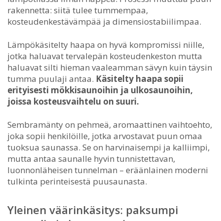
rakennetta: siitä tulee tummempaa,
kosteudenkestävämpää ja dimensiostabiilimpaa.
Lämpökäsitelty haapa on hyvä kompromissi niille,
jotka haluavat tervalepän kosteudenkeston mutta
haluavat silti hieman vaaleamman sävyn kuin täysin
tumma puulaji antaa.
Käsitelty haapa sopii
erityisesti mökkisaunoihin ja ulkosaunoihin,
joissa kosteusvaihtelu on suuri.
Sembramänty on pehmeä, aromaattinen vaihtoehto,
joka sopii henkilöille, jotka arvostavat puun omaa
tuoksua saunassa. Se on harvinaisempi ja kalliimpi,
mutta antaa saunalle hyvin tunnistettavan,
luonnonläheisen tunnelman – eräänlainen moderni
tulkinta perinteisestä puusaunasta.
Yleinen väärinkäsitys: paksumpi