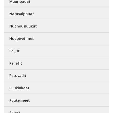
Muuripadat
Narusaippuat
Nuohousluukut
Nuppivetimet
Paljut
Pefletit
Pesuvadit
Puukiukaat
Puutelineet
Saavit