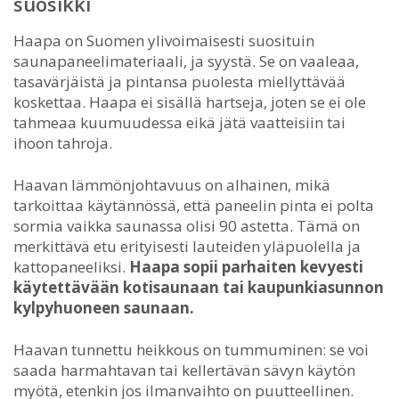
suosikki
Haapa on Suomen ylivoimaisesti suosituin
saunapaneelimateriaali, ja syystä. Se on vaaleaa,
tasavärjäistä ja pintansa puolesta miellyttävää
koskettaa. Haapa ei sisällä hartseja, joten se ei ole
tahmeaa kuumuudessa eikä jätä vaatteisiin tai
ihoon tahroja.
Haavan lämmönjohtavuus on alhainen, mikä
tarkoittaa käytännössä, että paneelin pinta ei polta
sormia vaikka saunassa olisi 90 astetta. Tämä on
merkittävä etu erityisesti lauteiden yläpuolella ja
kattopaneeliksi.
Haapa sopii parhaiten kevyesti
käytettävään kotisaunaan tai kaupunkiasunnon
kylpyhuoneen saunaan.
Haavan tunnettu heikkous on tummuminen: se voi
saada harmahtavan tai kellertävän sävyn käytön
myötä, etenkin jos ilmanvaihto on puutteellinen.