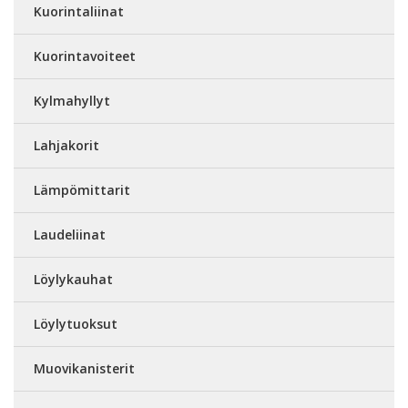
Kuorintaliinat
Kuorintavoiteet
Kylmahyllyt
Lahjakorit
Lämpömittarit
Laudeliinat
Löylykauhat
Löylytuoksut
Muovikanisterit