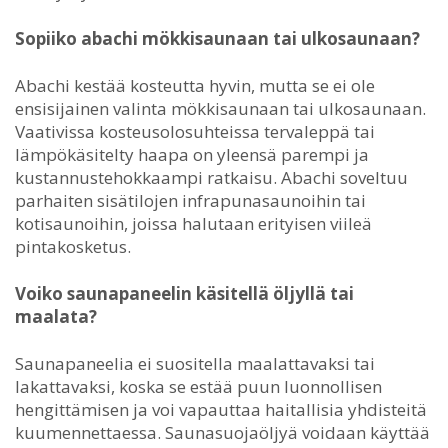
Sopiiko abachi mökkisaunaan tai ulkosaunaan?
Abachi kestää kosteutta hyvin, mutta se ei ole
ensisijainen valinta mökkisaunaan tai ulkosaunaan.
Vaativissa kosteusolosuhteissa tervaleppä tai
lämpökäsitelty haapa on yleensä parempi ja
kustannustehokkaampi ratkaisu. Abachi soveltuu
parhaiten sisätilojen infrapunasaunoihin tai
kotisaunoihin, joissa halutaan erityisen viileä
pintakosketus.
Voiko saunapaneelin käsitellä öljyllä tai
maalata?
Saunapaneelia ei suositella maalattavaksi tai
lakattavaksi, koska se estää puun luonnollisen
hengittämisen ja voi vapauttaa haitallisia yhdisteitä
kuumennettaessa. Saunasuojaöljyä voidaan käyttää