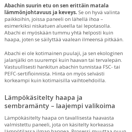
Abachin suurin etu on sen erittäin matala
lämmönjohtavuus ja keveys.
Se on hyvä valinta
paikkoihin, joissa paneeli on lähellä ihoa –
esimerkiksi niskatuen alueella tai lepotasolla.
Abachi ei myöskään tummu yhtä helposti kuin
haapa, joten se säilyttää vaalean ilmeensä pitkään.
Abachi ei ole kotimainen puulaji, ja sen ekologinen
jalanjälki on suurempi kuin haavan tai tervalepän.
Vastuullisesti hankitun abachin tunnistaa FSC- tai
PEFC-sertifioinnista. Hinta on myös selvästi
korkeampi kuin kotimaisilla vaihtoehdoilla.
Lämpökäsitelty haapa ja
sembramänty – laajempi valikoima
Lämpökäsitelty haapa on tavallisesta haavasta
valmistettu paneeli, jota on käsitelty korkeassa
lämpötilassa ilman happea. Prosessi muuttaa puun