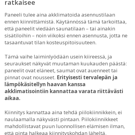
ratkaisee
Paneeli tulee aina akklimatoida asennustilaan
ennen kiinnittämistä. Käytännössä tämä tarkoittaa,
että paneelit viedään saunatilaan – tai ainakin
sisätiloihin – noin viikoksi ennen asennusta, jotta ne
tasaantuvat tilan kosteuspitoisuuteen.
Tämä vaihe laiminlyödään usein kiireessä, ja
seuraukset näkyvät muutaman kuukauden päästä:
paneelit ovat eläneet, saumat ovat auenneet tai
pinnat ovat nousseet.
Erityisesti tervalepän ja
lämpökäsitellyn haavan kanssa
akklimatisointiin kannattaa varata riittävästi
aikaa.
Kiinnitys kannattaa aina tehdä piilokiinnikkein, ei
naulaamalla näkyvästi pintaan. Piilokiinnikkeet
mahdollistavat puun luonnollisen elämisen ilman,
että pinta halkeaa kiinnityskohdan läheltä.