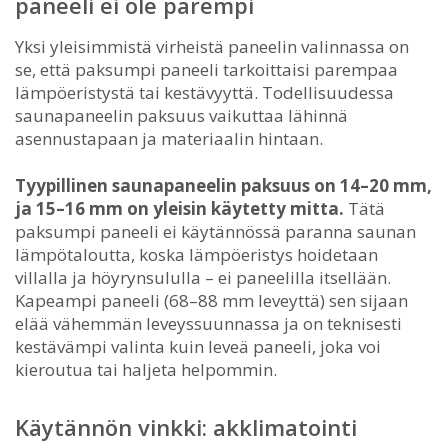
paneeli ei ole parempi
Yksi yleisimmistä virheistä paneelin valinnassa on
se, että paksumpi paneeli tarkoittaisi parempaa
lämpöeristystä tai kestävyyttä. Todellisuudessa
saunapaneelin paksuus vaikuttaa lähinnä
asennustapaan ja materiaalin hintaan.
Tyypillinen saunapaneelin paksuus on 14–20 mm,
ja 15–16 mm on yleisin käytetty mitta.
Tätä
paksumpi paneeli ei käytännössä paranna saunan
lämpötaloutta, koska lämpöeristys hoidetaan
villalla ja höyrynsululla – ei paneelilla itsellään.
Kapeampi paneeli (68–88 mm leveyttä) sen sijaan
elää vähemmän leveyssuunnassa ja on teknisesti
kestävämpi valinta kuin leveä paneeli, joka voi
kieroutua tai haljeta helpommin.
Käytännön vinkki: akklimatointi