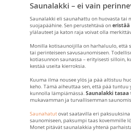
Saunalakki – ei vain perinn
Saunalakki eli saunahattu on huovasta tai 
suojapäähine. Sen perustehtävä on
eristä
ylälauteet ja katon raja voivat olla merkit
Monilla kotisaunoijilla on harhaluulo, että
tai perinteiseen savusaunomiseen. Todellis
kotiasunnon saunassa – erityisesti silloin, 
kestää useita kierroksia.
Kuuma ilma nousee ylös ja pää altistuu hu
keho. Tämä aiheuttaa sen, että pää tuntu
kunnolla lämpiämässä.
Saunalakki tasaa
mukavamman ja turvallisemman saunomis
Saunahatut
ovat saatavilla eri paksuuksin
saunomiseen, paksumpi taas kovemmille löyl
Monet pitävät saunalakkia yhtenä parhaista