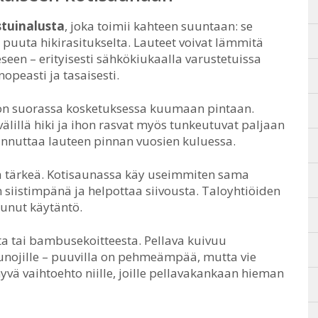
stuinalusta
, joka toimii kahteen suuntaan: se
puuta hikirasitukselta. Lauteet voivat lämmitä
een – erityisesti sähkökiukaalla varustetuissa
opeasti ja tasaisesti.
o on suorassa kosketuksessa kuumaan pintaan.
älillä hiki ja ihon rasvat myös tunkeutuvat paljaan
nnuttaa lauteen pinnan vuosien kuluessa.
 tärkeä. Kotisaunassa käy useimmiten sama
n siistimpänä ja helpottaa siivousta. Taloyhtiöiden
ntunut käytäntö.
sta tai bambusekoitteesta. Pellava kuivuu
aunojille – puuvilla on pehmeämpää, mutta vie
ä vaihtoehto niille, joille pellavakankaan hieman