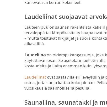
kun ovat sen kerran kokeilleet.
Laudeliinat suojaavat arvo
Lauteen puu on saunan rakenteista kallein j
tervaleppä tai lämpökäsitelty haapa ovat mat
– mutta toistuvat hikijäljet ja suora kontakt
aikavälillä.
Laudeliina
on pidempi kangassuoja, joka k
käytettävän osan. Se asetetaan pefletin alla t
kosteudelta ja lialta enemmän kuin lyhyempi
Laudeliinat
ovat saatavilla eri leveyksiin j
ostoa, jotta suoja kattaa koko pinnan. Pell
vuosikausia säännöllisellä pesulla.
Saunaliina, saunatakki ja mu