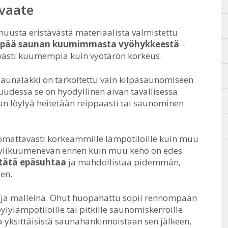
evaate
muusta eristävästä materiaalista valmistettu
ä pää saunan kuumimmasta vyöhykkeestä
–
tävästi kuumempia kuin vyötärön korkeus.
 saunalakki on tarkoitettu vain kilpasaunomiseen
uudessa se on hyödyllinen aivan tavallisessa
kun löylyä heitetään reippaasti tai saunominen
omattavasti korkeammille lämpötiloille kuin muu
u ylikuumenevan ennen kuin muu keho on edes
 tätä epäsuhtaa
ja mahdollistaa pidemmän,
en.
a ja malleina. Ohut huopahattu sopii rennompaan
ylämpötiloille tai pitkille saunomiskerroille.
 yksittäisistä saunahankinnoistaan sen jälkeen,