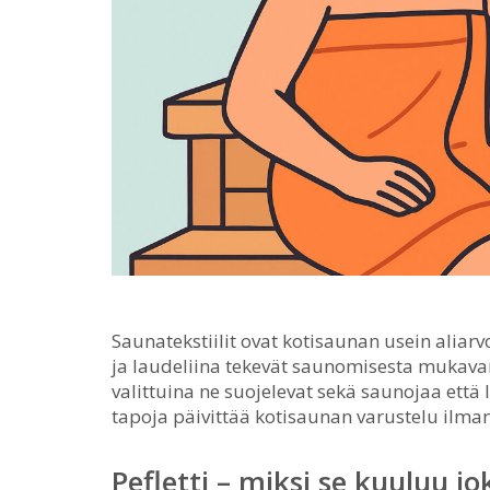
Saunatekstiilit ovat kotisaunan usein aliarv
ja laudeliina tekevät saunomisesta mukav
valittuina ne suojelevat sekä saunojaa että 
tapoja päivittää kotisaunan varustelu ilman 
Pefletti – miksi se kuuluu j