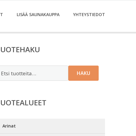
ET
LISÄÄ SAUNAKAUPPA
YHTEYSTIEDOT
TUOTEHAKU
tsi:
HAKU
TUOTEALUEET
Arinat