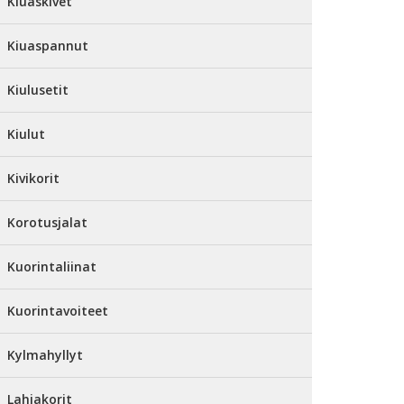
Kiuaskivet
Kiuaspannut
Kiulusetit
Kiulut
Kivikorit
Korotusjalat
Kuorintaliinat
Kuorintavoiteet
Kylmahyllyt
Lahjakorit