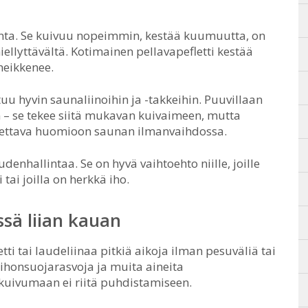
inta. Se kuivuu nopeimmin, kestää kuumuutta, on
ellyttävältä. Kotimainen pellavapefletti kestää
heikkenee.
u hyvin saunaliinoihin ja -takkeihin. Puuvillaan
– se tekee siitä mukavan kuivaimeen, mutta
tettava huomioon saunan ilmanvaihdossa.
nhallintaa. Se on hyvä vaihtoehto niille, joille
ai joilla on herkkä iho.
ssä liian kauan
tti tai laudeliinaa pitkiä aikoja ilman pesuväliä tai
 ihonsuojarasvoja ja muita aineita
kuivumaan ei riitä puhdistamiseen.