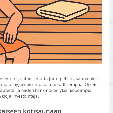
ostettu osa-alue – mutta juuri pefletti, saunalakki
ampaa, hygieenisempää ja turvallisempaa.
Oikein
lauteita, ja niiden hankinta on yksi helpoimpia
isoja investointeja.
okaiseen kotisaunaan