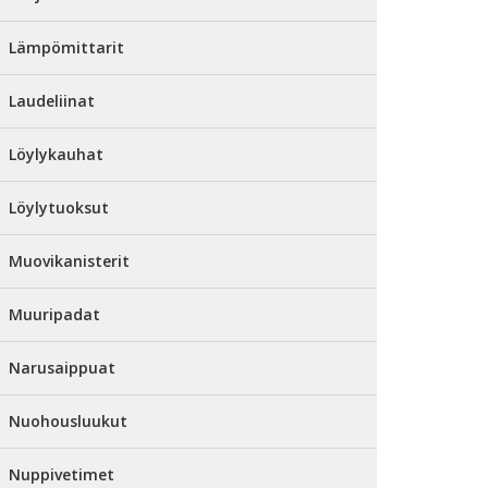
Lämpömittarit
Laudeliinat
Löylykauhat
Löylytuoksut
Muovikanisterit
Muuripadat
Narusaippuat
Nuohousluukut
Nuppivetimet