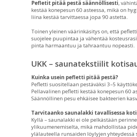
Pefletit pitää pestä säännöllisesti
, vähint
kestää konepesun 60 asteessa, mikä on hyg
liina kestää tarvittaessa jopa 90 astetta.
Toinen yleinen väärinkäsitys on, että pefletti
suojelee puupintaa ja vähentää kosteusrasi
pinta harmaantuu ja tahraantuu nopeasti.
UKK – saunatekstiilit kotis
Kuinka usein pefletti pitää pestä?
Pefletti suositellaan pestäväksi 3–5 käyttö
Pellavalinen pefletti kestää konepesun 60 a
Säännöllinen pesu ehkäisee bakteerien kasvu
Tarvitaanko saunalakki tavallisessa kot
Kyllä – saunalakki ei ole pelkästään perinn
ylikuumenemiselta, mikä mahdollistaa pi
ylälauteella runsaiden löylyjen yhteydessä