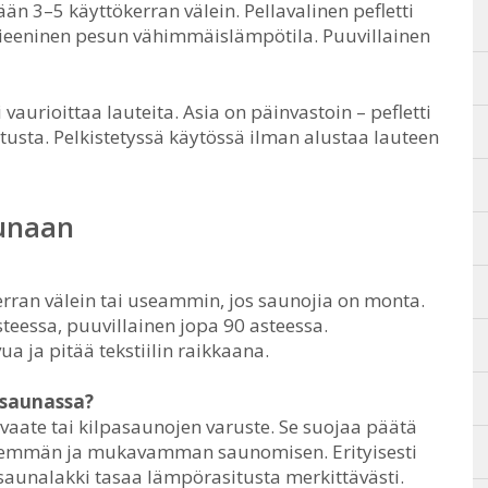
ään 3–5 käyttökerran välein. Pellavalinen pefletti
ieeninen pesun vähimmäislämpötila. Puuvillainen
 vaurioittaa lauteita. Asia on päinvastoin – pefletti
tusta. Pelkistetyssä käytössä ilman alustaa lauteen
aunaan
kerran välein tai useammin, jos saunojia on monta.
steessa, puuvillainen jopa 90 asteessa.
a ja pitää tekstiilin raikkaana.
isaunassa?
evaate tai kilpasaunojen varuste. Se suojaa päätä
demmän ja mukavamman saunomisen. Erityisesti
 saunalakki tasaa lämpörasitusta merkittävästi.