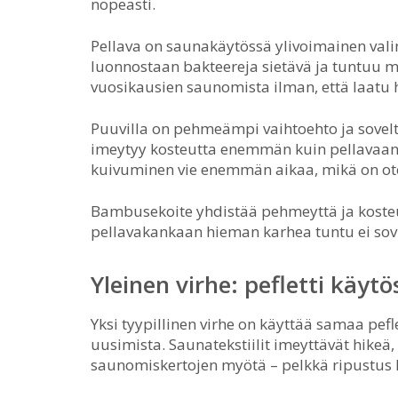
nopeasti.
Pellava on saunakäytössä ylivoimainen val
luonnostaan bakteereja sietävä ja tuntuu mi
vuosikausien saunomista ilman, että laatu 
Puuvilla on pehmeämpi vaihtoehto ja soveltu
imeytyy kosteutta enemmän kuin pellavaan 
kuivuminen vie enemmän aikaa, mikä on o
Bambusekoite yhdistää pehmeyttä ja kosteude
pellavakankaan hieman karhea tuntu ei sovi t
Yleinen virhe: pefletti käytö
Yksi tyypillinen virhe on käyttää samaa pefle
uusimista. Saunatekstiilit imeyttävät hikeä,
saunomiskertojen myötä – pelkkä ripustus 