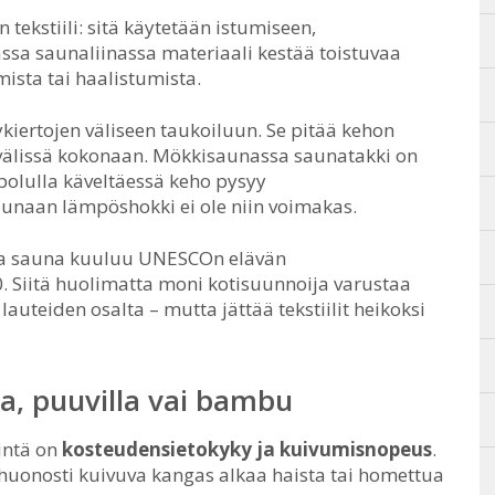
ekstiili: sitä käytetään istumiseen,
sa saunaliinassa materiaali kestää toistuvaa
ista tai haalistumista.
kiertojen väliseen taukoiluun. Se pitää kehon
välissä kokonaan. Mökkisaunassa saunatakki on
apolulla käveltäessä keho pysyy
unaan lämpöshokki ei ole niin voimakas.
ja sauna kuuluu UNESCOn elävän
. Siitä huolimatta moni kotisuunnoija varustaa
auteiden osalta – mutta jättää tekstiilit heikoksi
va, puuvilla vai bambu
intä on
kosteudensietokyky ja kuivumisnopeus
.
 huonosti kuivuva kangas alkaa haista tai homettua