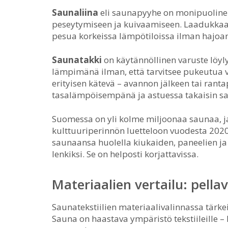
Saunaliina
eli saunapyyhe on monipuolinen t
peseytymiseen ja kuivaamiseen. Laadukkaas
pesua korkeissa lämpötiloissa ilman hajoam
Saunatakki
on käytännöllinen varuste löyly
lämpimänä ilman, että tarvitsee pukeutua 
erityisen kätevä – avannon jälkeen tai rant
tasalämpöisempänä ja astuessa takaisin sa
Suomessa on yli kolme miljoonaa saunaa, 
kulttuuriperinnön luetteloon vuodesta 2020
saunaansa huolella kiukaiden, paneelien ja l
lenkiksi. Se on helposti korjattavissa.
Materiaalien vertailu: pella
Saunatekstiilien materiaalivalinnassa tärke
Sauna on haastava ympäristö tekstiileille –