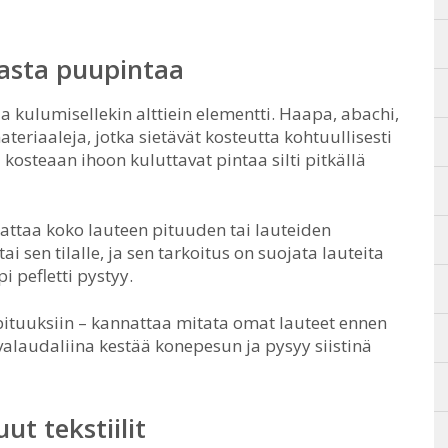
kasta puupintaa
a kulumisellekin alttiein elementti. Haapa, abachi,
eriaaleja, jotka sietävät kosteutta kohtuullisesti
i kosteaan ihoon kuluttavat pintaa silti pitkällä
attaa koko lauteen pituuden tai lauteiden
ai sen tilalle, ja sen tarkoitus on suojata lauteita
 pefletti pystyy.
a pituuksiin – kannattaa mitata omat lauteet ennen
avalaudaliina kestää konepesun ja pysyy siistinä
ut tekstiilit