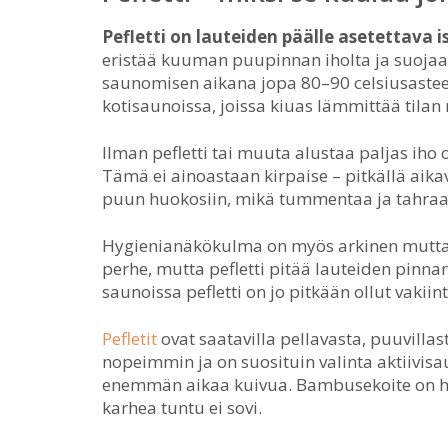
Pefletti on lauteiden päälle asetettava i
eristää kuuman puupinnan iholta ja suojaa 
saunomisen aikana jopa 80–90 celsiusastees
kotisaunoissa, joissa kiuas lämmittää tilan n
Ilman pefletti tai muuta alustaa paljas ih
Tämä ei ainoastaan kirpaise – pitkällä aikav
puun huokosiin, mikä tummentaa ja tahraa
Hygienianäkökulma on myös arkinen mutta
perhe, mutta pefletti pitää lauteiden pinna
saunoissa pefletti on jo pitkään ollut vakii
Pefletit
ovat saatavilla pellavasta, puuvilla
nopeimmin ja on suosituin valinta aktiivis
enemmän aikaa kuivua. Bambusekoite on hyv
karhea tuntu ei sovi.