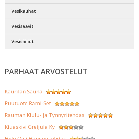
Vesikauhat
Vesisaavit
Vesisäiliöt
PARHAAT ARVOSTELUT
Kaurilan Sauna
Puutuote Rami-Set
Rauman Kiulu- ja Tynnyritehdas
Kiuaskivi Greijula Ky
Helo Oy / Hangon tehdas