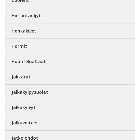
Coolerit
Hierontaöljyt
Hohkakivet
Hormit
Huuhtelualtaat
Jakkarat
Jalkakylpysuolat
Jalkakylvyt
Jalkavoiteet
Jatkojohdot