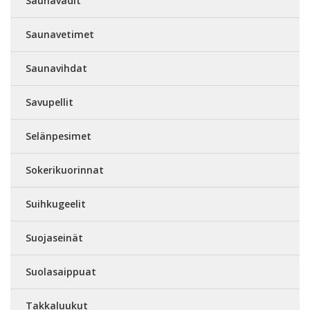
Saunavadit
Saunavetimet
Saunavihdat
Savupellit
Selänpesimet
Sokerikuorinnat
Suihkugeelit
Suojaseinät
Suolasaippuat
Takkaluukut