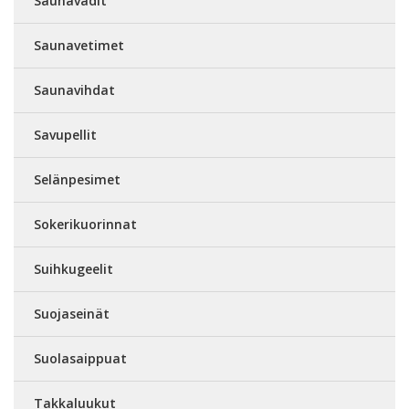
Saunavadit
Saunavetimet
Saunavihdat
Savupellit
Selänpesimet
Sokerikuorinnat
Suihkugeelit
Suojaseinät
Suolasaippuat
Takkaluukut