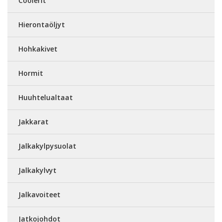
Coolerit
Hierontaöljyt
Hohkakivet
Hormit
Huuhtelualtaat
Jakkarat
Jalkakylpysuolat
Jalkakylvyt
Jalkavoiteet
Jatkojohdot