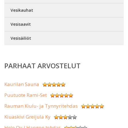
Vesikauhat
Vesisaavit
Vesisäiliöt
PARHAAT ARVOSTELUT
Kaurilan Sauna
Puutuote Rami-Set
Rauman Kiulu- ja Tynnyritehdas
Kiuaskivi Greijula Ky
Helo Oy / Hangon tehdas