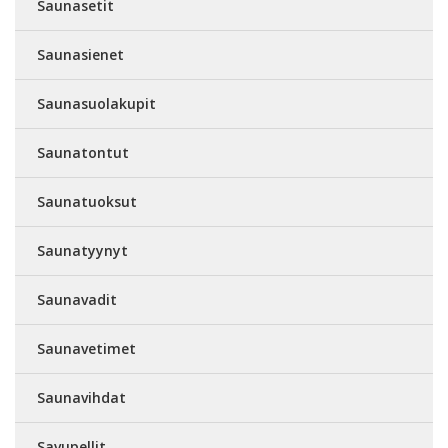
Saunasetit
Saunasienet
Saunasuolakupit
Saunatontut
Saunatuoksut
Saunatyynyt
Saunavadit
Saunavetimet
Saunavihdat
Savupellit