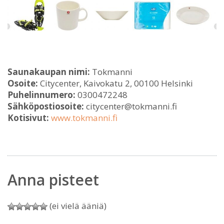
Saunakaupan nimi:
Tokmanni
Osoite:
Citycenter, Kaivokatu 2, 00100 Helsinki
Puhelinnumero:
0300472248
Sähköpostiosoite:
citycenter@tokmanni.fi
Kotisivut:
www.tokmanni.fi
Anna pisteet
(ei vielä ääniä)