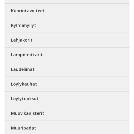
Kuorintavoiteet
Kylmahyllyt
Lahjakorit
Lämpömittarit
Laudeliinat
Löylykauhat
Löylytuoksut
Muovikanisterit
Muuripadat