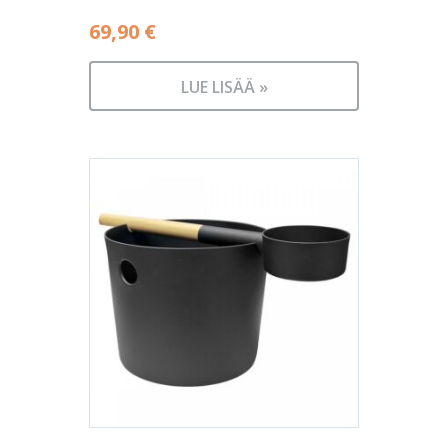
69,90
€
LUE LISÄÄ »