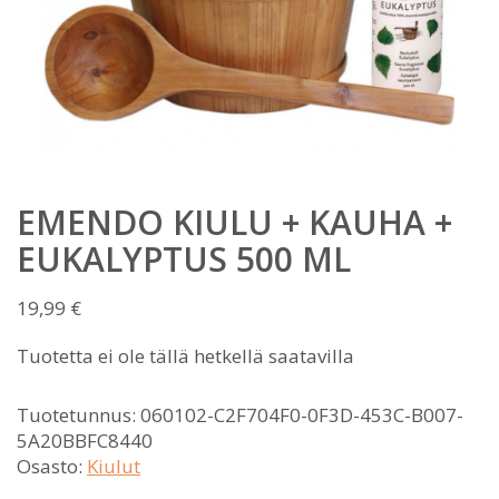
EMENDO KIULU + KAUHA +
EUKALYPTUS 500 ML
19,99
€
Tuotetta ei ole tällä hetkellä saatavilla
Tuotetunnus:
060102-C2F704F0-0F3D-453C-B007-
5A20BBFC8440
Osasto:
Kiulut