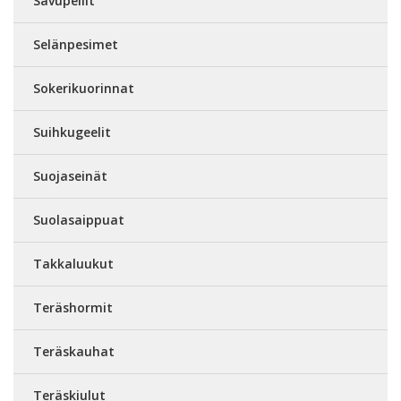
Savupellit
Selänpesimet
Sokerikuorinnat
Suihkugeelit
Suojaseinät
Suolasaippuat
Takkaluukut
Teräshormit
Teräskauhat
Teräskiulut