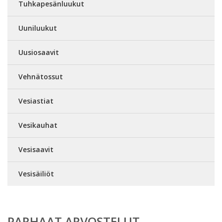
Tuhkapesänluukut
Uuniluukut
Uusiosaavit
Vehnätossut
Vesiastiat
Vesikauhat
Vesisaavit
Vesisäiliöt
PARHAAT ARVOSTELUT