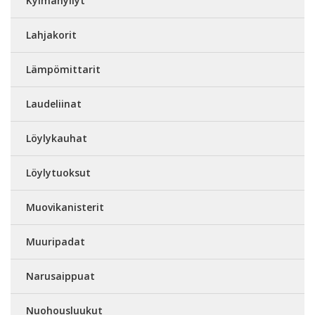
Kylmahyllyt
Lahjakorit
Lämpömittarit
Laudeliinat
Löylykauhat
Löylytuoksut
Muovikanisterit
Muuripadat
Narusaippuat
Nuohousluukut