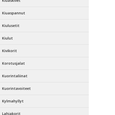
Kiuaskivet
Kiuaspannut
Kiulusetit
Kiulut
Kivikorit
Korotusjalat
Kuorintaliinat
Kuorintavoiteet
Kylmahyllyt
Lahjakorit