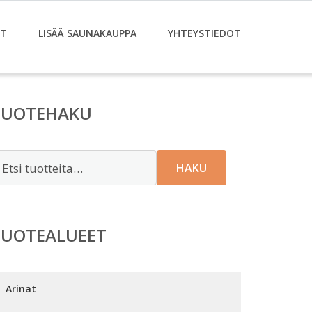
ET
LISÄÄ SAUNAKAUPPA
YHTEYSTIEDOT
TUOTEHAKU
tsi:
HAKU
TUOTEALUEET
Arinat