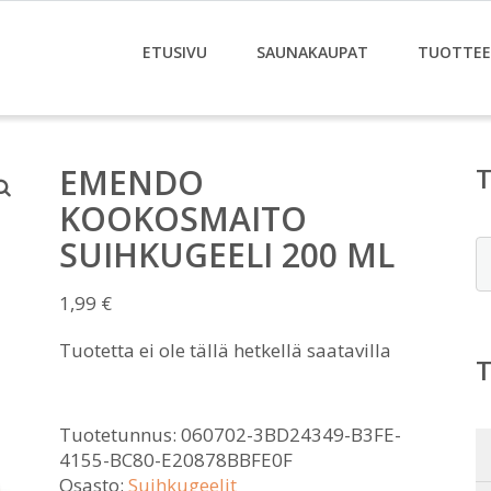
ETUSIVU
SAUNAKAUPAT
TUOTTE
EMENDO
KOOKOSMAITO
SUIHKUGEELI 200 ML
E
1,99
€
Tuotetta ei ole tällä hetkellä saatavilla
Tuotetunnus:
060702-3BD24349-B3FE-
4155-BC80-E20878BBFE0F
Osasto:
Suihkugeelit