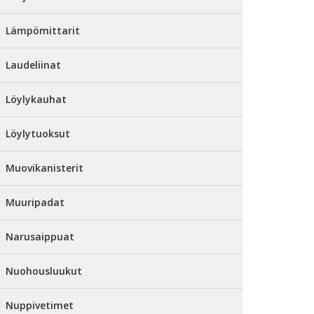
Lämpömittarit
Laudeliinat
Löylykauhat
Löylytuoksut
Muovikanisterit
Muuripadat
Narusaippuat
Nuohousluukut
Nuppivetimet