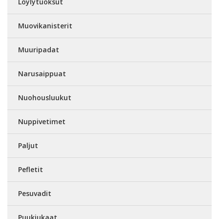
Löylytuoksut
Muovikanisterit
Muuripadat
Narusaippuat
Nuohousluukut
Nuppivetimet
Paljut
Pefletit
Pesuvadit
Puukiukaat