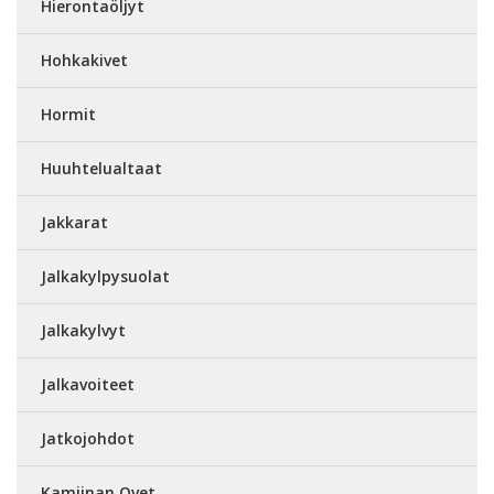
Hierontaöljyt
Hohkakivet
Hormit
Huuhtelualtaat
Jakkarat
Jalkakylpysuolat
Jalkakylvyt
Jalkavoiteet
Jatkojohdot
Kamiinan Ovet