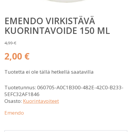
EMENDO VIRKISTÄVÄ
KUORINTAVOIDE 150 ML
4,99
€
Alkuperäinen
2,00
€
hinta
Nykyinen
oli:
Tuotetta ei ole tällä hetkellä saatavilla
hinta
4,99 €.
on:
2,00 €.
Tuotetunnus:
060705-A0C1B300-482E-42C0-B233-
5EFC32AF1846
Osasto:
Kuorintavoiteet
Emendo