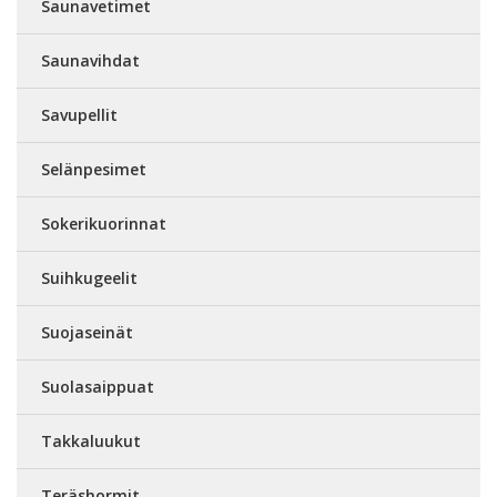
Saunavetimet
Saunavihdat
Savupellit
Selänpesimet
Sokerikuorinnat
Suihkugeelit
Suojaseinät
Suolasaippuat
Takkaluukut
Teräshormit