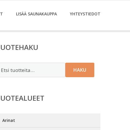
ET
LISÄÄ SAUNAKAUPPA
YHTEYSTIEDOT
TUOTEHAKU
tsi:
HAKU
TUOTEALUEET
Arinat