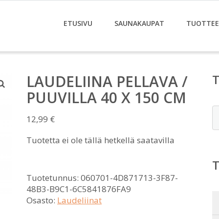
ETUSIVU
SAUNAKAUPAT
TUOTTE
LAUDELIINA PELLAVA /
PUUVILLA 40 X 150 CM
E
12,99
€
Tuotetta ei ole tällä hetkellä saatavilla
Tuotetunnus:
060701-4D871713-3F87-
48B3-B9C1-6C5841876FA9
Osasto:
Laudeliinat