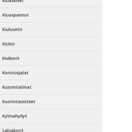
Kiuaskivet
Kiuaspannut
Kiulusetit
Kiulut
Kivikorit
Korotusjalat
Kuorintaliinat
Kuorintavoiteet
Kylmahyllyt
Lahjakorit