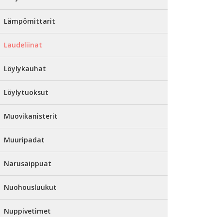
Lämpömittarit
Laudeliinat
Löylykauhat
Löylytuoksut
Muovikanisterit
Muuripadat
Narusaippuat
Nuohousluukut
Nuppivetimet