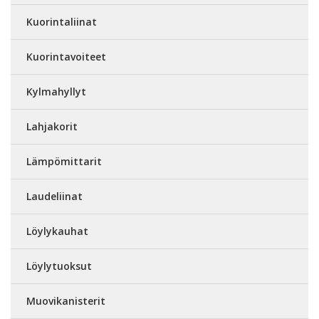
Kuorintaliinat
Kuorintavoiteet
Kylmahyllyt
Lahjakorit
Lämpömittarit
Laudeliinat
Löylykauhat
Löylytuoksut
Muovikanisterit