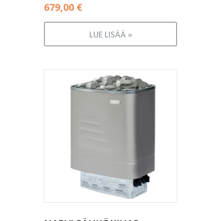
679,00
€
LUE LISÄÄ »