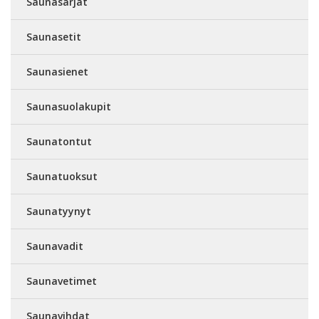
Saunasarjat
Saunasetit
Saunasienet
Saunasuolakupit
Saunatontut
Saunatuoksut
Saunatyynyt
Saunavadit
Saunavetimet
Saunavihdat