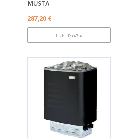
MUSTA
287,20
€
LUE LISÄÄ »