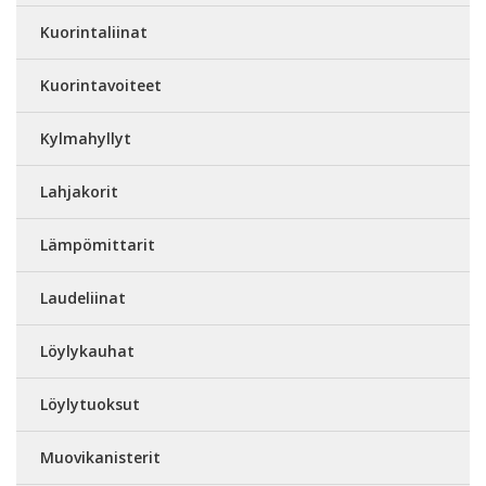
Kuorintaliinat
Kuorintavoiteet
Kylmahyllyt
Lahjakorit
Lämpömittarit
Laudeliinat
Löylykauhat
Löylytuoksut
Muovikanisterit