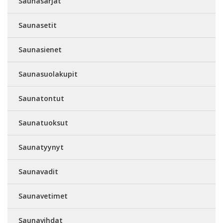
Saunasarjat
Saunasetit
Saunasienet
Saunasuolakupit
Saunatontut
Saunatuoksut
Saunatyynyt
Saunavadit
Saunavetimet
Saunavihdat