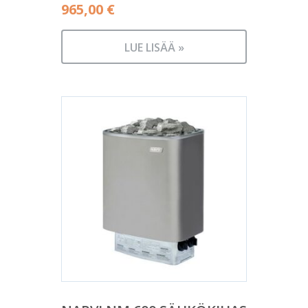
965,00
€
LUE LISÄÄ »