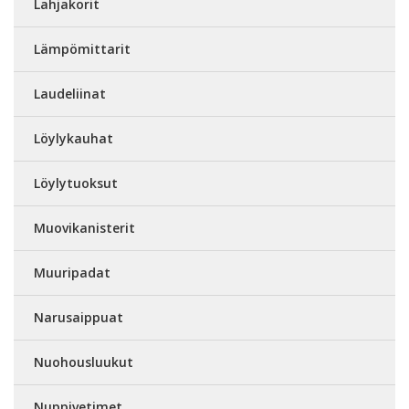
Lahjakorit
Lämpömittarit
Laudeliinat
Löylykauhat
Löylytuoksut
Muovikanisterit
Muuripadat
Narusaippuat
Nuohousluukut
Nuppivetimet