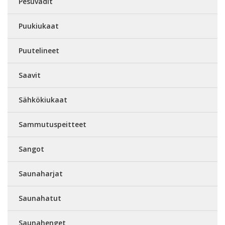
Pesuvadit
Puukiukaat
Puutelineet
Saavit
Sähkökiukaat
Sammutuspeitteet
Sangot
Saunaharjat
Saunahatut
Saunahenget