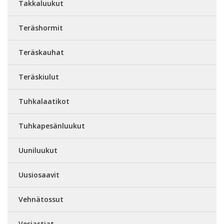
Takkaluukut
Teräshormit
Teräskauhat
Teräskiulut
Tuhkalaatikot
Tuhkapesänluukut
Uuniluukut
Uusiosaavit
Vehnätossut
Vesiastiat