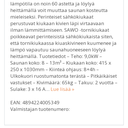
lämpötila on noin 60 astetta ja löylyä
heittämällä voit muuttaa saunan kosteutta
mieleiseksi. Perinteiset sähkökiukaat
perustuvat kiukaan kivien läpi virtaavaan
ilman lämmittämiseen. SAWO -tornikiukaat
poikkeavat perinteisistä sähkökiukaista siten,
että tornikiukaassa kiuaskivineen kuumenee ja
lämpö vapautuu saunahuoneeseen löylyä
heittämällä. Tuotetiedot – Teho: 9,0kW –
Saunan koko: 8 – 13m³ – Kiukaan koko: 415 x
250 x 1030mm – Kiinteä ohjaus: 8+4h –
Ulkokuori ruostumatonta terästä – Pitkäikäiset
vastukset – Kivimäärä: 65kg – Takuu: 2 vuotta –
Sulake: 3 x 16 A…
Lue lisää »
EAN: 4894224005349
Valmistajan tuotenumero: