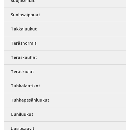
Suojaseinät
Suolasaippuat
Takkaluukut
Teräshormit
Teräskauhat
Teräskiulut
Tuhkalaatikot
Tuhkapesänluukut
Uuniluukut
Uusiosaavit